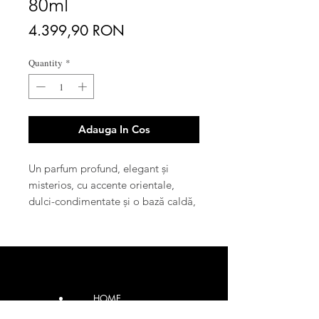
80ml
Price
4.399,90 RON
Quantity
*
Adauga In Cos
Un parfum profund, elegant și
misterios, cu accente orientale,
dulci-condimentate și o bază caldă,
ambrată. Are o aură luxoasă, densă
și senzuală, perfectă pentru seară
sau ocazii speciale. Este unisex, cu
un caracter bogat și sofisticat,
potrivit pentru cei care vor să
HOME
transmită putere și rafinament.
CONTACT