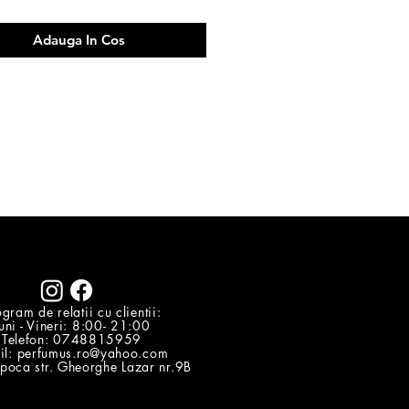
 sezon rece.
Adauga In Cos
gram de relatii cu clientii:
uni - Vineri: 8:00- 21:00
Telefon: 0748815959
il:
perfumus.ro@yahoo.com
poca str. Gheorghe Lazar nr.9B