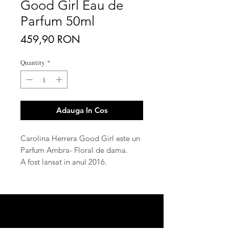
Good Girl Eau de
Parfum 50ml
Price
459,90 RON
Quantity
*
Adauga In Cos
Carolina Herrera Good Girl este un
Parfum Ambra- Floral de dama.
A fost lansat in anul 2016.
Creatorul acestui Parfum este
Louise Turner.
Note de varf: migdale, cafea,
bergamot, lamaie;
Note de mijloc: tuberoza, iasomie