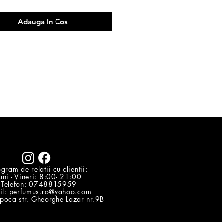
 baza: Rangoon Creeper.
Adauga In Cos
gram de relatii cu clientii:
uni - Vineri: 8:00- 21:00
Telefon: 0748815959
il:
perfumus.ro@yahoo.com
poca str. Gheorghe Lazar nr.9B