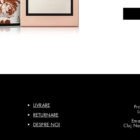
Note de
LIVRARE
Pro
L
RETURNARE
Ema
DESPRE NOI
Cluj Na