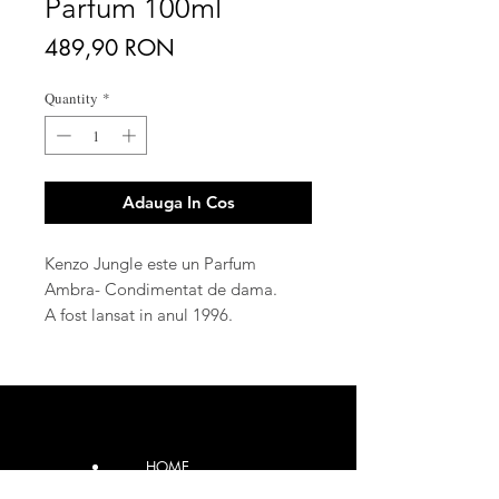
Parfum 100ml
Price
489,90 RON
Quantity
*
Adauga In Cos
Kenzo Jungle este un Parfum
Ambra- Condimentat de dama.
A fost lansat in anul 1996.
Creatorul acestui Parfum este
Dominique Ropion.
Note de varf: cuisoare, chimion,
mandarina;
Note de mijloc: cardamon, chimion,
HOME
lemn dulce, mango, ylang- ylang,
heliotrop, gardenie;
CONTACT