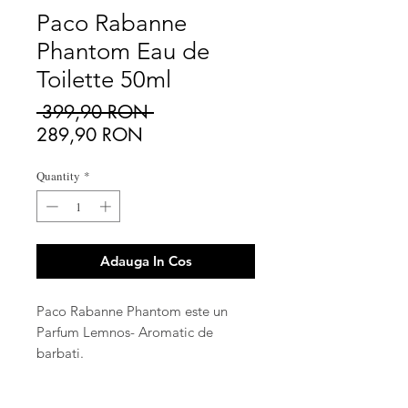
Paco Rabanne
Phantom Eau de
Toilette 50ml
Regular
 399,90 RON 
Sale
Price
289,90 RON
Price
Quantity
*
Adauga In Cos
Paco Rabanne Phantom este un
Parfum Lemnos- Aromatic de
barbati.
Acest Parfum a fost lansat in anul
2021.